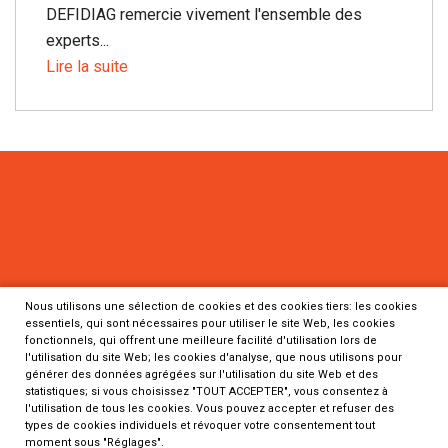
DEFIDIAG remercie vivement l'ensemble des
experts...
Lire la suite
Nous utilisons une sélection de cookies et des cookies tiers: les cookies
essentiels, qui sont nécessaires pour utiliser le site Web, les cookies
fonctionnels, qui offrent une meilleure facilité d'utilisation lors de
Programme Defidiag
l'utilisation du site Web; les cookies d'analyse, que nous utilisons pour
Inserm
générer des données agrégées sur l'utilisation du site Web et des
statistiques; si vous choisissez "TOUT ACCEPTER", vous consentez à
Pôle Recherche clinique
l'utilisation de tous les cookies. Vous pouvez accepter et refuser des
8, rue de la Croix-Jarry
types de cookies individuels et révoquer votre consentement tout
moment sous "Réglages".