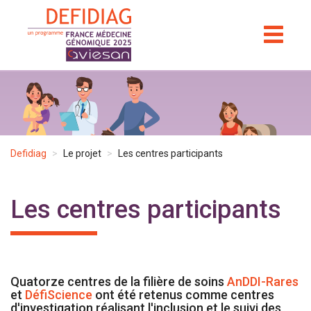
Aller
au
TOGGL
NAVIGA
contenu
principal
Defidiag
Le projet
Les centres participants
Les centres participants
Quatorze centres de la filière de soins
AnDDI-Rares
et
DéfiScience
ont été retenus comme centres
d'investigation réalisant l'inclusion et le suivi des