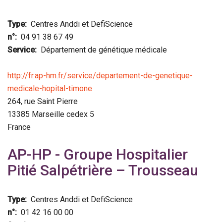
Type
Centres Anddi et DefiScience
n°
04 91 38 67 49
Service
Département de génétique médicale
http://fr.ap-hm.fr/service/departement-de-genetique-
medicale-hopital-timone
264, rue Saint Pierre
13385
Marseille cedex 5
France
AP-HP - Groupe Hospitalier
Pitié Salpétrière – Trousseau
Type
Centres Anddi et DefiScience
n°
01 42 16 00 00