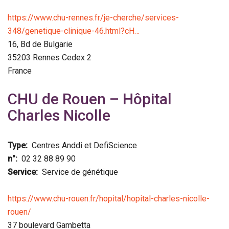
https://www.chu-rennes.fr/je-cherche/services-
348/genetique-clinique-46.html?cH…
16, Bd de Bulgarie
35203
Rennes Cedex 2
France
CHU de Rouen – Hôpital
Charles Nicolle
Type
Centres Anddi et DefiScience
n°
02 32 88 89 90
Service
Service de génétique
https://www.chu-rouen.fr/hopital/hopital-charles-nicolle-
rouen/
37 boulevard Gambetta