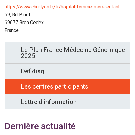
https://www.chu-lyon.fr/fr/hopital-femme-mere-enfant
59, Bd Pinel
69677
Bron Cedex
France
Main
Le Plan France Médecine Génomique
navigation
2025
Defidiag
Les centres participants
Lettre d'information
Dernière actualité