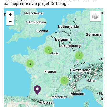
participant.e.s au projet Defidiag.
+
−
7
2
3
7