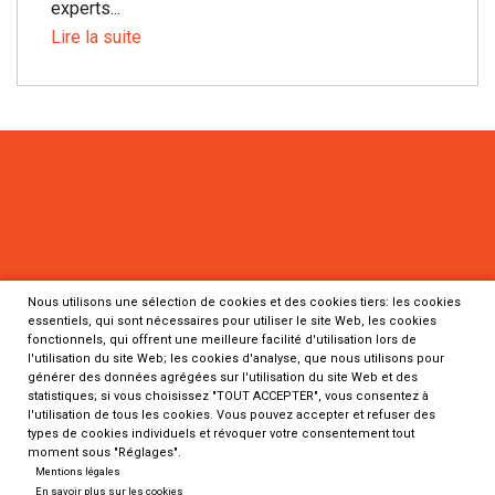
experts...
Lire la suite
Nous utilisons une sélection de cookies et des cookies tiers: les cookies
essentiels, qui sont nécessaires pour utiliser le site Web, les cookies
fonctionnels, qui offrent une meilleure facilité d'utilisation lors de
Programme Defidiag
l'utilisation du site Web; les cookies d'analyse, que nous utilisons pour
Inserm
générer des données agrégées sur l'utilisation du site Web et des
statistiques; si vous choisissez "TOUT ACCEPTER", vous consentez à
Pôle Recherche clinique
l'utilisation de tous les cookies. Vous pouvez accepter et refuser des
8, rue de la Croix-Jarry
types de cookies individuels et révoquer votre consentement tout
moment sous "Réglages".
75013 Paris
Mentions légales
En savoir plus sur les cookies