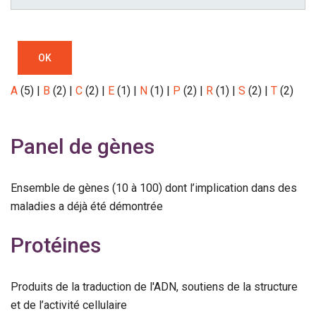
OK
A
(5)
|
B
(2)
|
C
(2)
|
E
(1)
|
N
(1)
|
P
(2)
|
R
(1)
|
S
(2)
|
T
(2)
Panel de gènes
Ensemble de gènes (10 à 100) dont l’implication dans des
maladies a déjà été démontrée
Protéines
Produits de la traduction de l'ADN, soutiens de la structure
et de l’activité cellulaire