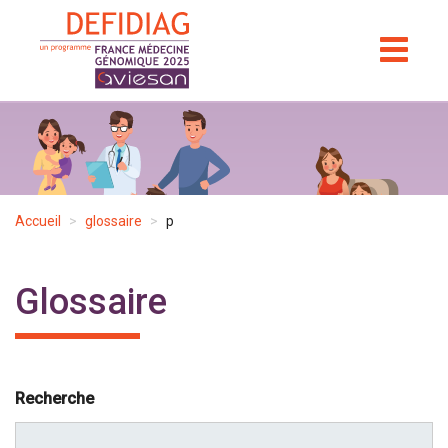
Aller
au
TOGGL
NAVIGA
contenu
principal
Accueil
glossaire
p
Glossaire
Recherche