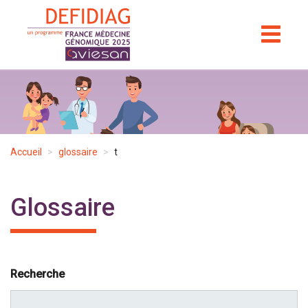
Aller
au
TOGGL
NAVIGA
contenu
principal
Accueil
glossaire
t
Glossaire
Recherche