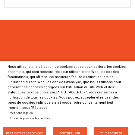
Nous utilisons une sélection de cookies et des cookies tiers: les cookies
essentiels, qui sont nécessaires pour utiliser le site Web, les cookies
fonctionnels, qui offrent une meilleure facilité d'utilisation lors de
Programme Defidiag
l'utilisation du site Web; les cookies d'analyse, que nous utilisons pour
Inserm
générer des données agrégées sur l'utilisation du site Web et des
statistiques; si vous choisissez "TOUT ACCEPTER", vous consentez à
Pôle Recherche clinique
l'utilisation de tous les cookies. Vous pouvez accepter et refuser des
8, rue de la Croix-Jarry
types de cookies individuels et révoquer votre consentement tout
moment sous "Réglages".
75013 Paris
Mentions légales
En savoir plus sur les cookies
Glossaire
Plan du site
Données personnelles
Cookies
Modifier les cookies
Mentions légales
Contact
PARAMÈTRES DES COOKIES
TOUT REFUSER
TOUT ACCEPTER