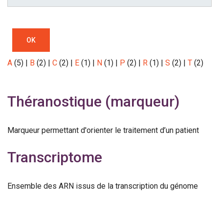
OK
A
(5)
|
B
(2)
|
C
(2)
|
E
(1)
|
N
(1)
|
P
(2)
|
R
(1)
|
S
(2)
|
T
(2)
Théranostique (marqueur)
Marqueur permettant d'orienter le traitement d’un patient
Transcriptome
Ensemble des ARN issus de la transcription du génome