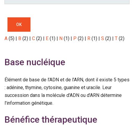
OK
A
(5)
|
B
(2)
|
C
(2)
|
E
(1)
|
N
(1)
|
P
(2)
|
R
(1)
|
S
(2)
|
T
(2)
Base nucléique
Élément de base de l’ADN et de l’ARN, dont il existe 5 types
: adénine, thymine, cytosine, guanine et uracile. Leur
succession dans la molécule d'ADN ou d'ARN détermine
l'information génétique.
Bénéfice thérapeutique