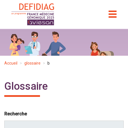
Aller
au
TOGGL
NAVIGA
contenu
principal
Accueil
glossaire
b
Glossaire
Recherche