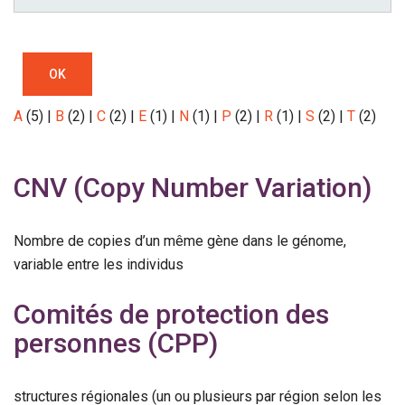
OK
A
(5)
|
B
(2)
|
C
(2)
|
E
(1)
|
N
(1)
|
P
(2)
|
R
(1)
|
S
(2)
|
T
(2)
CNV (Copy Number Variation)
Nombre de copies d’un même gène dans le génome,
variable entre les individus
Comités de protection des
personnes (CPP)
structures régionales (un ou plusieurs par région selon les