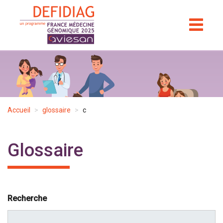
Aller
au
TOGGL
NAVIGA
contenu
principal
Accueil
glossaire
c
Glossaire
Recherche